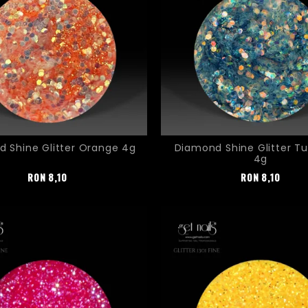
 Shine Glitter Orange 4g
Diamond Shine Glitter Tu
4g
Pret
Pret
RON
8,10
RON
8,10