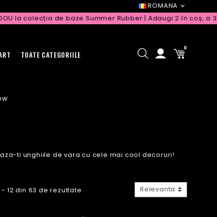
ROMANA
a colecția de baze Summer Rubber | Adaugi 2 în coș, a 3-a vin
0
 ART
TOATE CATEGORIILE
ow
za-ti unghiile de vara cu cele mai cool decoruri!
Relevanta
1 - 12 din 63 de rezultate