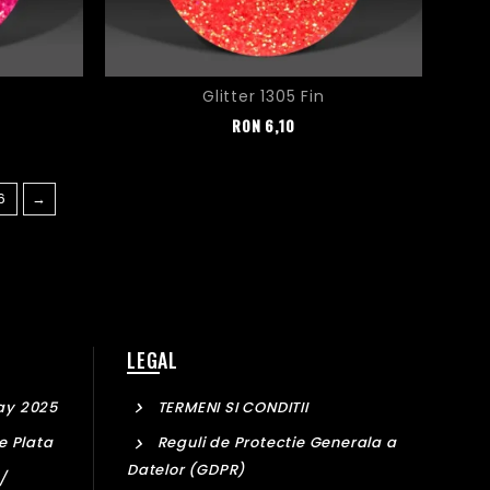
Glitter 1305 Fin
Pret
RON
6,10
6
→
LEGAL
ay 2025
TERMENI SI CONDITII
e Plata
Reguli de Protectie Generala a
Datelor (GDPR)
/