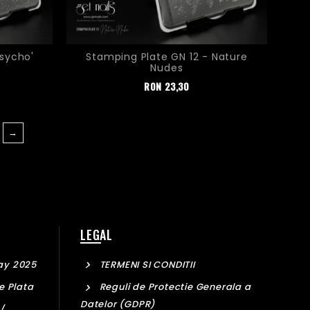
Psycho'
Stamping Plate GN 12 - Nature
Nudes
Pret
RON
23,30
→
LEGAL
ay 2025
TERMENI SI CONDITII
e Plata
Reguli de Protectie Generala a
Datelor (GDPR)
/