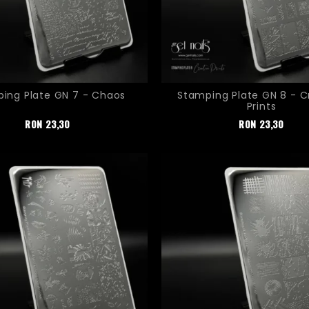
ing Plate GN 7 - Chaos
Stamping Plate GN 8 - C
Prints
Pret
Pret
RON
23,30
RON
23,30