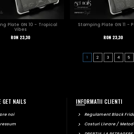
ng Plate GN 10 - Tropical
Stamping Plate GN 11 - 
Vibes
Pret
Pret
RON
23,30
RON
23,30
1
2
3
4
5
 GET NAILS
INFORMATII CLIENTI
re noi
Regulament Black Frid
ressum
Costuri Livrare / Metod
DREPTUL LA RETRAGERE 