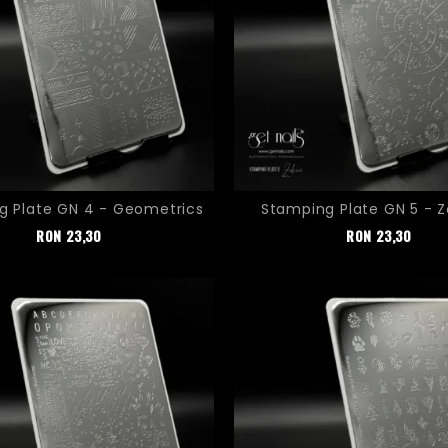
g Plate GN 4 - Geometrics
Stamping Plate GN 5 - 
Pret
Pret
RON
23,30
RON
23,30