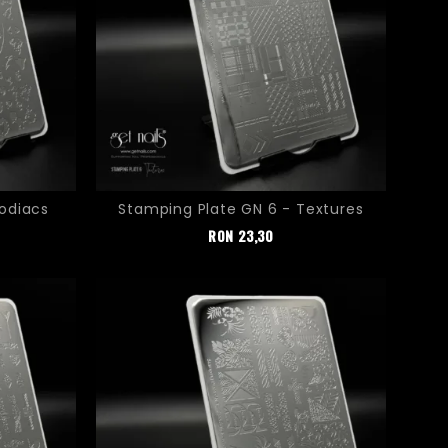
Zodiacs
Stamping Plate GN 6 - Textures
Pret
RON
23,30