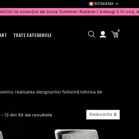
ROMANA
la colecția de baze Summer Rubber | Adaugi 2 în coș, a 3-a vi
0
 ART
TOATE CATEGORIILE
pentru realizarea designurilor folosind tehnica de
Relevanta
1 - 12 din 53 de rezultate