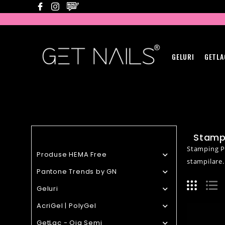
GELURI
GETLA
Stamp
Stamping Pl
Produse HEMA Free

stampilare.
Pantone Trends by GN

Geluri

AcriGel | PolyGel

GetLac - Oja Semi
