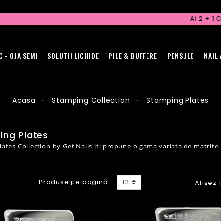
Ai 2 + 1 CADOU 
C - OJA SEMI
SOLUTII LICHIDE
PILE & BUFFERE
PENSULE
NAIL
Acasa
Stamping Collection
Stamping Plates
ing Plates
ates Collection by Get Nails iti propune o gama variata de matrite 
Produse pe pagină:
12
Afișez 