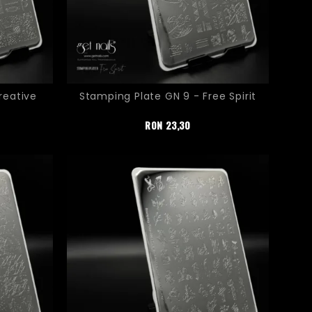
reative
Stamping Plate GN 9 - Free Spirit
Pret
RON
23,30