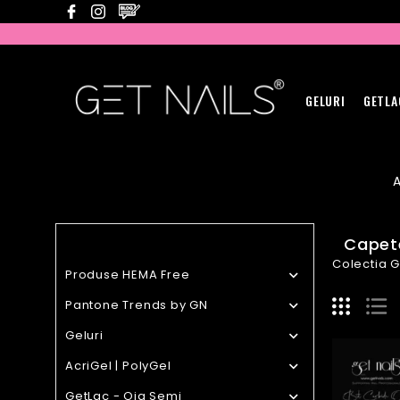
GELURI
GETLA
Capete
Colectia G
Produse HEMA Free

Pantone Trends by GN

Geluri

AcriGel | PolyGel

GetLac - Oja Semi
