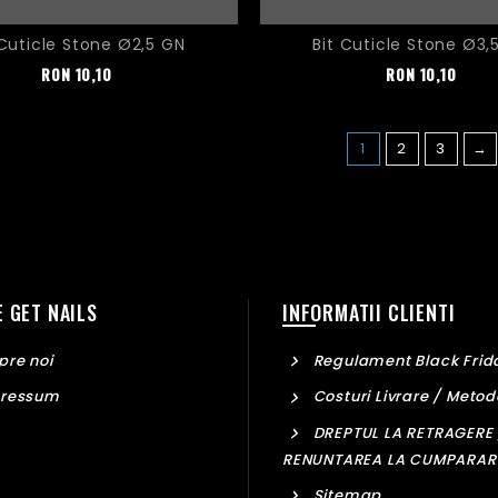
 Cuticle Stone Ø2,5 GN
Bit Cuticle Stone Ø3,
Pret
Pret
RON
10,10
RON
10,10
1
2
3
→
 GET NAILS
INFORMATII CLIENTI
re noi
Regulament Black Frid
ressum
Costuri Livrare / Metod
DREPTUL LA RETRAGERE 
RENUNTAREA LA CUMPARAR
Sitemap