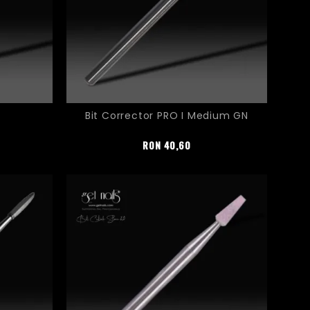
Bit Corrector PRO I Medium GN
Pret
RON
40,60