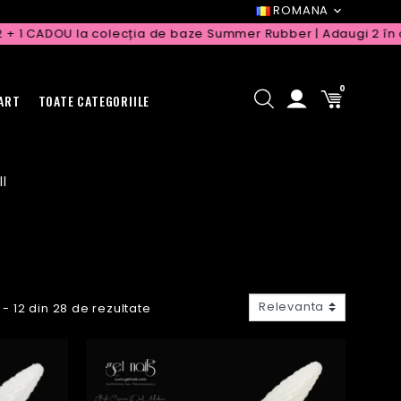
ROMANA
 CADOU la colecția de baze Summer Rubber | Adaugi 2 în coș, a
0
 ART
TOATE CATEGORIILE
ll
Relevanta
1 - 12 din 28 de rezultate