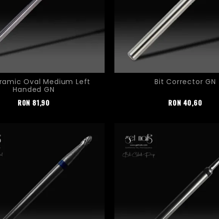
eramic Oval Medium Left
Bit Corrector GN
Handed GN
Pret
Pret
RON
81,90
RON
40,60