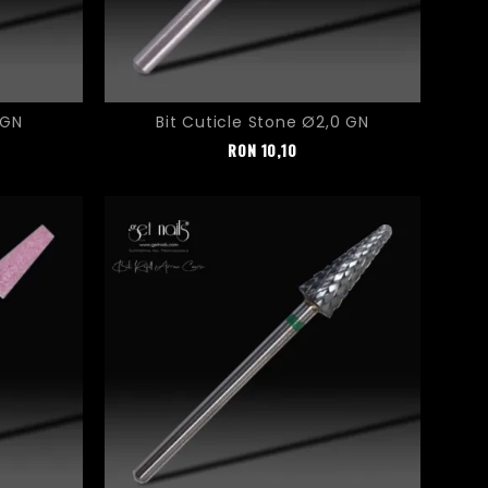
 GN
Bit Cuticle Stone Ø2,0 GN
Pret
RON
10,10