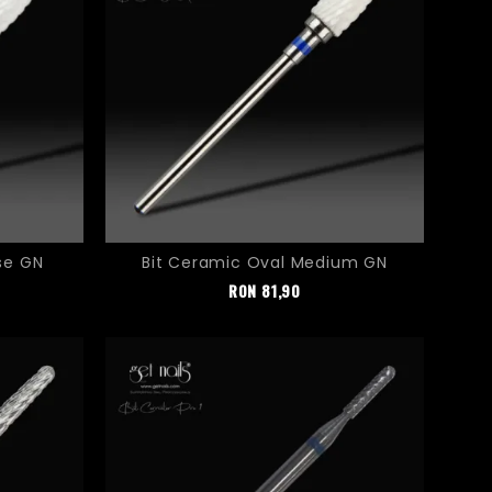
se GN
Bit Ceramic Oval Medium GN
Pret
RON
81,90