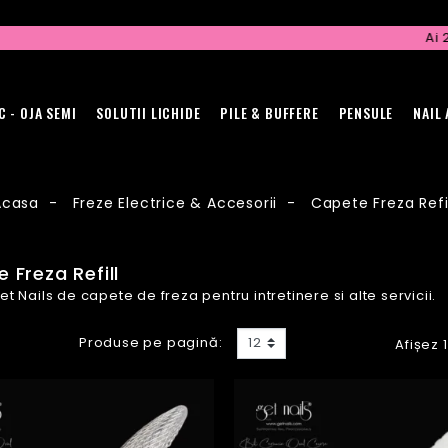
Ai 2 + 1
C - OJA SEMI
SOLUTII LICHIDE
PILE & BUFFERE
PENSULE
NAIL
Acasa
Freze Electrice & Accesorii
Capete Freza Refi
 Freza Refill
et Nails de capete de freza pentru intretinere si alte servicii.
Produse pe pagină:
12
Afișez 