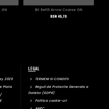
5 GN
Bit Refill Arrow Coarse GN
Pret
RON
45,70
LEGAL
ay 2025
TERMENI SI CONDITII
e Plata
Reguli de Protectie Generala a
Datelor (GDPR)
/
Politica cookie-uri
E
ANPC