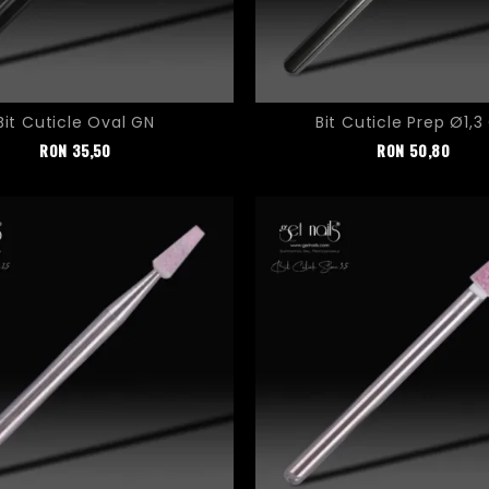
Bit Cuticle Oval GN
Bit Cuticle Prep Ø1,3
Pret
Pret
RON
35,50
RON
50,80