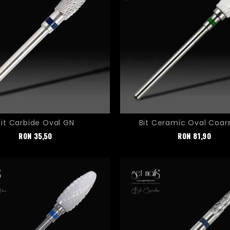
Bit Carbide Oval GN
Bit Ceramic Oval Coar
Pret
Pret
RON
35,50
RON
81,90