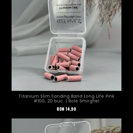
Titanium Slim Sanding Band Long Life Pink
#100, 20 buc. | Role Smirghel
Pret
RON
14,90
Nou