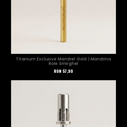
Titanium Exclusive Mandrel Gold | Mandrina
Role Smirghel
Pret
RON
57,90