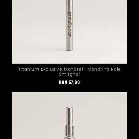
Titanium Exclusive Mandrel | Mandrina Role
Smirghel
Pret
RON
57,90
Nou