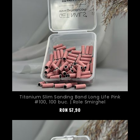
Titanium Slim Sanding Band Long Life Pink
#100, 100 buc. | Role Smirghel
Pret
RON
57,90
Nou