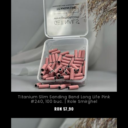
Titanium Slim Sanding Band Long Life Pink
#240, 100 buc. | Role Smirghel
Pret
RON
57,90
Nou