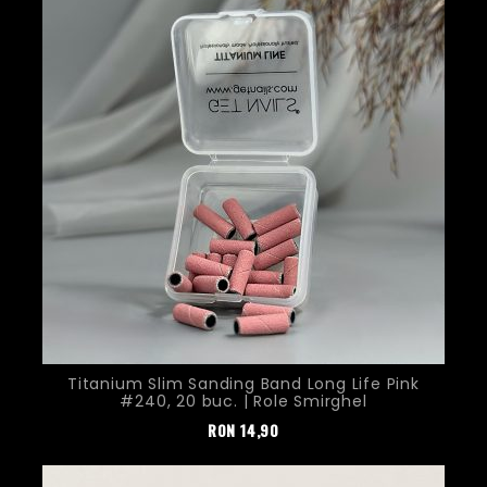
Titanium Slim Sanding Band Long Life Pink
#240, 20 buc. | Role Smirghel
Pret
RON
14,90
Nou