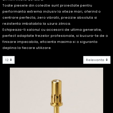
Toate piesele din colectie sunt proiectate pentru
performanta extrema inclusiv la viteze mari, oferind o
centrare perfecta, zero vibratii, precizie absoluta si
rezistenta imbatabila la uzura zilnica.
Echipeaza-ti salonul cu accesorii de ultima generatie,
perfect adaptate frezelor profesionale, si bucura-te de o
finisare impecabila, eficienta maxima si o siguranta
deplina la fiecare utilizare.
12
Relevanta
Nou