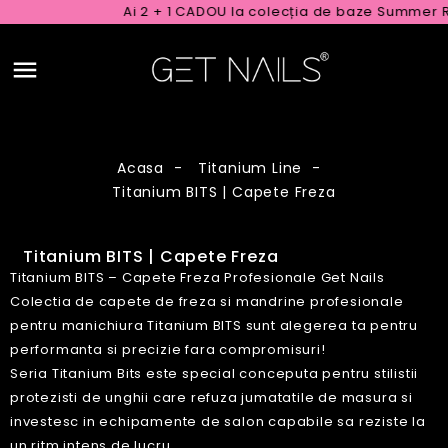
Ai 2 + 1 CADOU la colecția de baze Summer Rubber 
Acasa
Titanium Line
Titanium BITS | Capete Freza
Titanium BITS | Capete Freza
Titanium BITS – Capete Freza Profesionale Get Nails
Colectia de capete de freza si mandrine profesionale
pentru manichiura Titanium BITS sunt alegerea ta pentru
performanta si precizie fara compromisuri!
Seria Titanium Bits este special conceputa pentru stilistii
protezisti de unghii care refuza jumatatile de masura si
investesc in echipamente de salon capabile sa reziste la
un ritm intens de lucru.