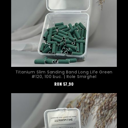
Titanium Slim Sanding Band Long Life Green
#120, 100 buc. | Role Smirghel
Pret
RON
57,90
Nou