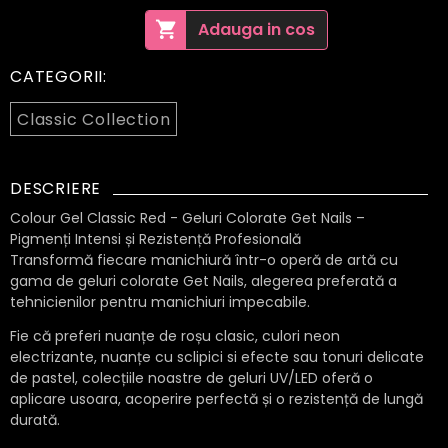
shopping_cart
Adauga in cos
CATEGORII:
Classic Collection
DESCRIERE
Colour Gel Classic Red - Geluri Colorate Get Nails –
Pigmenți Intensi și Rezistență Profesională
Transformă fiecare manichiură într-o operă de artă cu
gama de geluri colorate Get Nails, alegerea preferată a
tehnicienilor pentru manichiuri impecabile.
Fie că preferi nuanțe de roșu clasic, culori neon
electrizante, nuanțe cu sclipici si efecte sau tonuri delicate
de pastel, colecțiile noastre de geluri UV/LED oferă o
aplicare usoara, acoperire perfectă și o rezistență de lungă
durată.