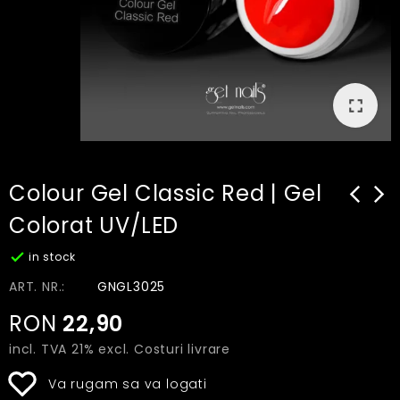
fullscreen
Colour Gel Classic Red | Gel
arrow_back_ios_new
arrow_
Colorat UV/LED

in stock
ART. NR.:
GNGL3025
RON
22,90
incl. TVA 21% excl.
Costuri livrare
Va rugam sa va logati