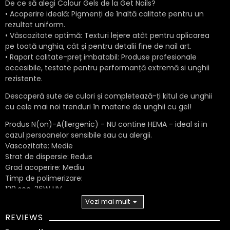
De ce să alegi Colour Gels de la Get Nails?
• Acoperire ideală: Pigmenți de înaltă calitate pentru un
rezultat uniform.
• Vâscozitate optimă: Texturi lejere atât pentru aplicarea
pe toată unghia, cât și pentru detalii fine de nail art.
• Raport calitate-preț imbatabil: Produse profesionale
accesibile, testate pentru performanță extremă si unghii
rezistente.
Descoperă sute de culori și completează-ți kitul de unghii
cu cele mai noi trenduri în materie de unghii cu gel!
Produs N(on)-A(llergenic) - NU contine HEMA - ideal si in
cazul persoanelor sensibile sau cu alergii.
Vascozitate: Medie
Strat de dispersie: Redus
Grad acoperire: Mediu
Timp de polimerizare:
120 sec. 36W UV
90/120 sec. LED
Vezi mai mult
arrow_drop_down
Cantitate: 5g
REVIEWS
Made in EU