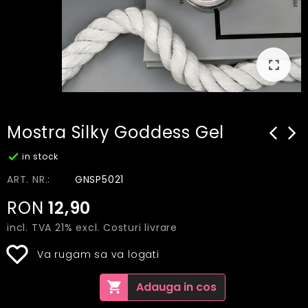
fullscreen
Mostra Silky Goddess Gel
arrow_back_ios_new
arrow_

in stock
ART. NR.:
GNSP5021
RON
12,90
incl. TVA 21% excl.
Costuri livrare
Va rugam sa va logati
shopping_cart
Adauga in cos