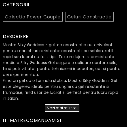
CATEGORII:
Colectia Power Couple
Geluri Constructie
DESCRIERE
Mostra Silky Goddess - gel de constructie autonivelant
pentru manichiuri rezistente: constructii pe sablon, refill
rapid sau lucrul cu fast tips. Textura lejera si consistenta
medie a Silky Goddess Gel asigura o aplicare confortabila,
fiind potrivit atat pentru tehnicienii incepatori, cat si pentru
cei experimentati.
Fiind un gel cu o formula stabila, Mostra Silky Goddess Gel
este alegerea ideala pentru unghii cu gel rezistente si
frumoase, fiind usor de lucrat si perfect pentru lucru rapid
in salon.
Vezi mai mult
arrow_drop_down
Beneficii principale:
- Fara HEMA - Produs N(on)-A(llergenic) - optim si in cazul
ITI MAI RECOMANDAM SI
persoanelor sensibile sau cu alergii