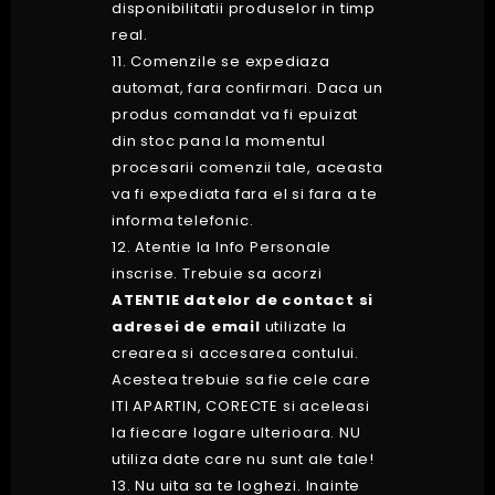
disponibilitatii produselor in timp
real.
11. Comenzile se expediaza
automat, fara confirmari. Daca un
produs comandat va fi epuizat
din stoc pana la momentul
procesarii comenzii tale, aceasta
va fi expediata fara el si fara a te
informa telefonic.
12. Atentie la Info Personale
inscrise. Trebuie sa acorzi
ATENTIE datelor de contact si
adresei de email
utilizate la
crearea si accesarea contului.
Acestea trebuie sa fie cele care
ITI APARTIN, CORECTE si aceleasi
la fiecare logare ulterioara. NU
utiliza date care nu sunt ale tale!
13. Nu uita sa te loghezi. Inainte