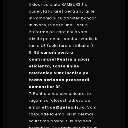
fi doar cu plata RAMBURS (la
curier, la livrare) pentru livrarile
in Romania si cu transfer bancar
in avans, in baza unei Facturi
Proforma pe care noi o vom
trimite pe email, pentru livrarile in
tarile UE (cele fara distribuitor).
6.
NU
sunam pentru
confirmare!
Pentru a spori
eficienta, toate liniile
telefonice sunt inchise pe
toata perioada procesarii
comenzilor BF.
7. Pentru orice comunicare, te
rugam sa folosesti adresa de
email
office@getnails.ro
. Vom
raspunde la emailuri in cel mai
scurt timp posibil si in ordinea
primirii lor. Te rugam sa verifici si