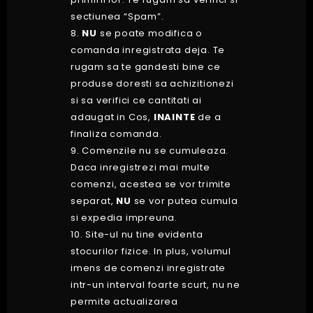
sectiunea “Spam”.
8.
NU
se poate modifica o
comanda inregistrata deja. Te
rugam sa te gandesti bine ce
produse doresti sa achizitionezi
si sa verifici ce cantitati ai
adaugat in Cos,
INAINTE
de a
finaliza comanda.
9. Comenzile nu se cumuleaza.
Daca inregistrezi mai multe
comenzi, acestea se vor trimite
separat,
NU
se vor putea cumula
si expedia impreuna.
10. Site-ul nu tine evidenta
stocurilor fizice. In plus, volumul
imens de comenzi inregistrate
intr-un interval foarte scurt, nu ne
permite actualizarea