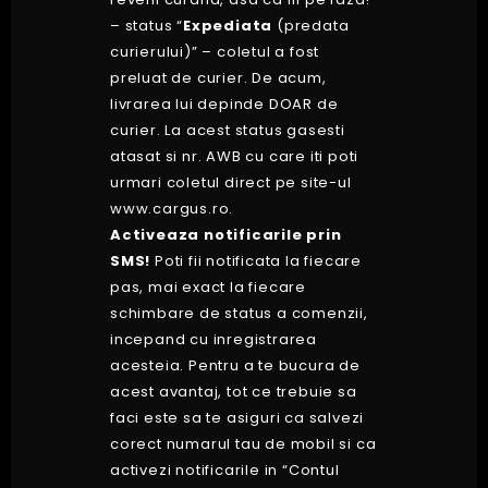
– status “
Expediata
(predata
curierului)” – coletul a fost
preluat de curier. De acum,
livrarea lui depinde DOAR de
curier. La acest status gasesti
atasat si nr. AWB cu care iti poti
urmari coletul direct pe site-ul
www.cargus.ro
.
Activeaza notificarile prin
SMS!
Poti fii notificata la fiecare
pas, mai exact la fiecare
schimbare de status a comenzii,
incepand cu inregistrarea
acesteia. Pentru a te bucura de
acest avantaj, tot ce trebuie sa
faci este sa te asiguri ca salvezi
corect numarul tau de mobil si ca
activezi notificarile in “Contul