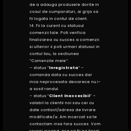
de a adauga produsele dorite in
cosul de cumparaturi, ai grija sa
fii logata in contul de client.
14. Fii la curent cu statusul
comenzii tale. Poti verifica
finalizarea cu succes a comenzii
si ulterior ii poti urmari statusul in
contul tau, la sectiunea
“Comenzile mele”:
– status “
Inregistrata
” –
comanda data cu succes dar
inca neprocesata deoarece nu i-
a sosit randul.
– status “
Client Inaccesibil
” –
valabil la clientii noi sau cei cu
date contact/adresa de livrare
modificate/a. Am incercat sa te
contactam insa fara succes. Vom
reveni curand, asa ca fii pe faza!