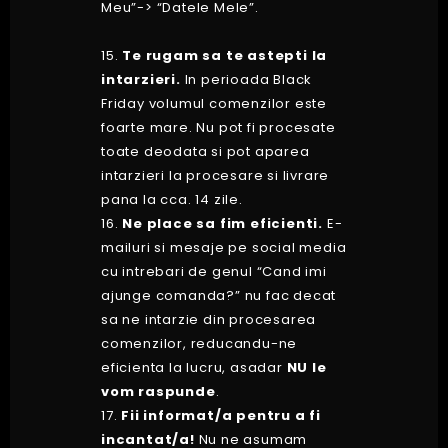
Meu”-> “Datele Mele”.
15.
Te rugam sa te astepti la
intarzieri.
In perioada Black
Friday volumul comenzilor este
foarte mare. Nu pot fi procesate
toate deodata si pot aparea
intarzieri la procesare si livrare
pana la cca. 14 zile.
16.
Ne place sa fim eficienti.
E-
mailuri si mesaje pe social media
cu intrebari de genul “Cand imi
ajunge comanda?” nu fac decat
sa ne intarzie din procesarea
comenzilor, reducandu-ne
eficienta la lucru, asadar
NU
le
vom raspunde
.
17.
Fii informat/a pentru a fi
incantat/a!
Nu ne asumam