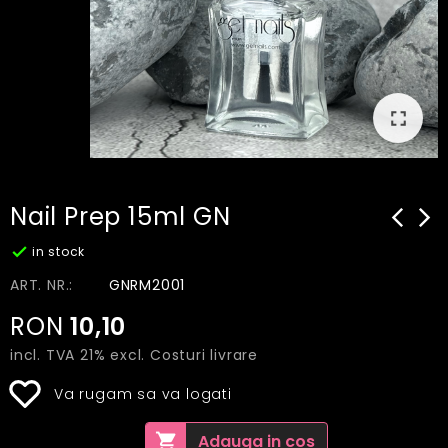
fullscreen
Nail Prep 15ml GN
arrow_back_ios_new
arrow_

in stock
ART. NR.:
GNRM2001
RON
10,10
incl. TVA 21% excl.
Costuri livrare
Va rugam sa va logati
shopping_cart
Adauga in cos