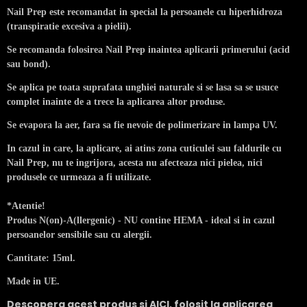
Nail Prep este recomandat in special la persoanele cu hiperhidroza
(transpiratie excesiva a pielii).
Se recomanda folosirea Nail Prep inaintea aplicarii primerului (acid
sau bond).
Se aplica pe toata suprafata unghiei naturale si se lasa sa se usuce
complet inainte de a trece la aplicarea altor produse.
Se evapora la aer, fara sa fie nevoie de polimerizare in lampa UV.
In cazul in care, la aplicare, ai atins zona cuticulei sau faldurile cu
Nail Prep, nu te ingrijora, acesta nu afecteaza nici pielea, nici
produsele ce urmeaza a fi utilizate.
*Atentie!
Produs N(on)-A(llergenic) - NU contine HEMA - ideal si in cazul
persoanelor sensibile sau cu alergii.
Cantitate: 15ml.
Made in UE.
Descopera acest produs si
AICI
, folosit la aplicarea