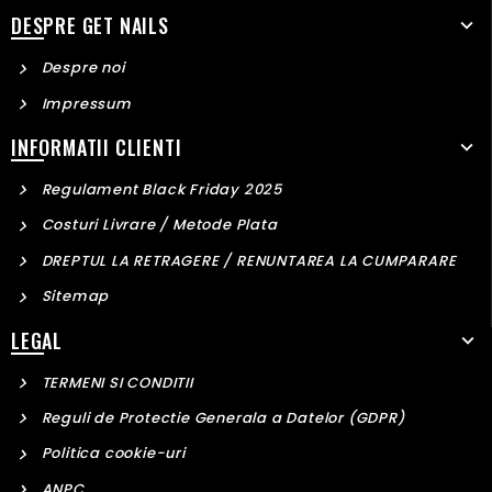
Informatiile furnizate sunt valabile pentru produsele Get
DESPRE GET NAILS
Nails si pot diferi de cele ale altor companii.
Nu ne asumam raspunderea pentru utilizarea produselor in
Despre noi
alt mod sau scop decat cel descris.
Impressum
INFORMATII CLIENTI
Regulament Black Friday 2025
Costuri Livrare / Metode Plata
DREPTUL LA RETRAGERE / RENUNTAREA LA CUMPARARE
Sitemap
LEGAL
TERMENI SI CONDITII
Reguli de Protectie Generala a Datelor (GDPR)
Politica cookie-uri
ANPC