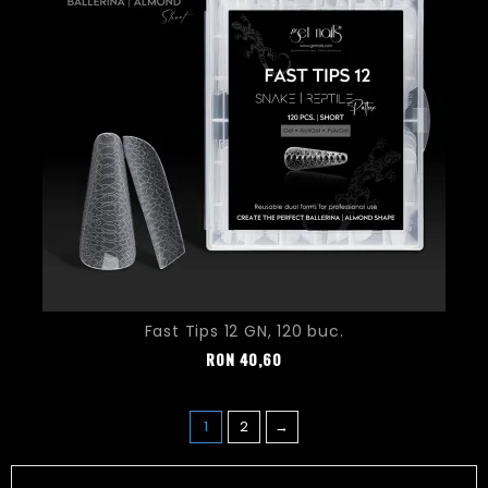
Fast Tips 12 GN, 120 buc.
Pret
RON
40,60
1
2
→