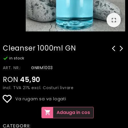
fullscreen
Cleanser 1000ml GN
arrow_back_ios_new
arrow_

in stock
ART. NR.:
GNRM1003
RON
45,90
incl. TVA 21% excl.
Costuri livrare
Va rugam sa va logati
shopping_cart
Adauga in cos
CATEGORII: