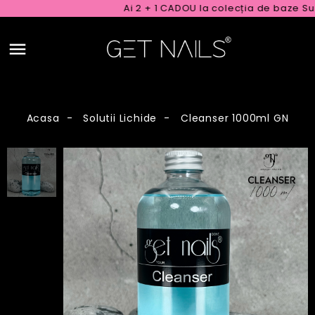
Ai 2 + 1 CADOU la colecția de baze Sum
Acasa
Solutii Lichide
Cleanser 1000ml GN